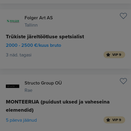
Folger Art AS
Tallinn
Trükiste järeltöötluse spetsialist
2000 - 2500 €/kuus bruto
3 näd. tagasi
VIP 9
Structo Group OÜ
Rae
MONTEERIJA (puidust uksed ja vaheseina
elemendid)
5 päeva jäänud
VIP 9