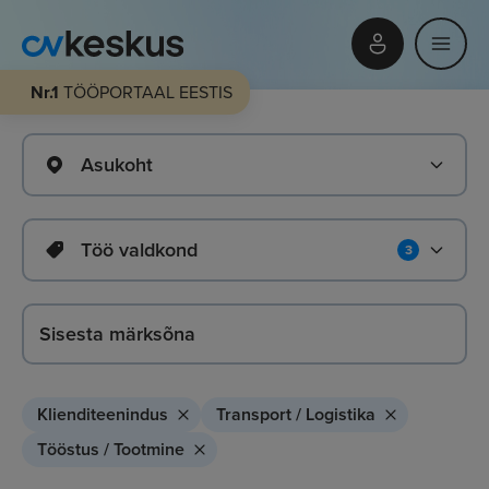
Nr.1
TÖÖPORTAAL EESTIS
Asukoht
Töö valdkond
3
Klienditeenindus
Transport / Logistika
Tööstus / Tootmine