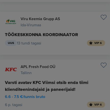
Viru Keemia Grupp AS
Ida-Virumaa
TÖÖKESKKONNA KOORDINAATOR
13 tundi tagasi
UUS
VIP 6
APL Fresh Food OÜ
Tallinn
Varsti avatav KFC Viimsi otsib enda tiimi
klienditeenindajaid ja paneerijaid!
6.6 - 7.5 €/tunnis bruto
6 p. tagasi
VIP 6