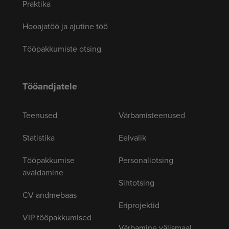
Praktika
Hooajatöö ja ajutine töö
Tööpakkumiste otsing
Tööandjatele
Teenused
Värbamisteenused
Statistika
Eelvalik
Tööpakkumise
Personaliotsing
avaldamine
Sihtotsing
CV andmebaas
Eriprojektid
VIP tööpakkumised
Värbamine välismaal