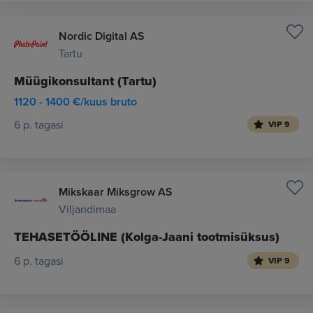
Nordic Digital AS
Tartu
Müügikonsultant (Tartu)
1120 - 1400 €/kuus bruto
6 p. tagasi
VIP 9
Mikskaar Miksgrow AS
Viljandimaa
TEHASETÖÖLINE (Kolga-Jaani tootmisüksus)
6 p. tagasi
VIP 9