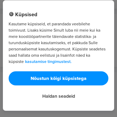
🍪 Küpsised
Alphinity OÜ
Kasutame küpsiseid, et parandada veebilehe
Jüri / Aruküla
toimivust. Lisaks küsime Sinult luba nii meie kui ka
meie koostööpartnerite täiendavate statistika- ja
TOOTMISSPETSIALIST (CNC treimine ja
turundusküpsiste kasutamiseks, et pakkuda Sulle
freesimine)
personaalsemat kasutuskogemust. Küpsiste seadetes
4 p. tagasi
VIP 9
saad hallata oma eelistusi ja lisainfot näed ka
küpsiste
kasutamise tingimustest.
Nõustun kõigi küpsistega
Ionisos Baltics OÜ
Saue
Haldan seadeid
NOOREMOPERAATOR
5 p. tagasi
VIP 9