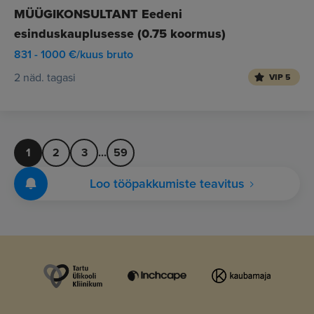
MÜÜGIKONSULTANT Eedeni
esinduskauplusesse (0.75 koormus)
831 - 1000 €/kuus bruto
2 näd. tagasi
VIP 5
1
2
3
...
59
Loo tööpakkumiste teavitus