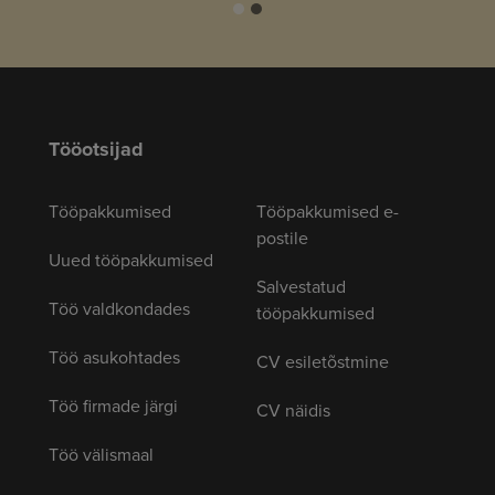
Tööotsijad
Tööpakkumised
Tööpakkumised e-
postile
Uued tööpakkumised
Salvestatud
Töö valdkondades
tööpakkumised
Töö asukohtades
CV esiletõstmine
Töö firmade järgi
CV näidis
Töö välismaal