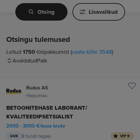
Otsing
Lisavalikud
Otsingu tulemused
Leitud
1750
tööpakkumist (
vaata kõiki 3548
)
Avaldatud
Palk
Rudus AS
Harjumaa
BETOONITEHASE LABORANT/
KVALITEEDIPSETSIALIST
2000 - 3000 €/kuus bruto
8 tundi tagasi
UUS
VIP 9