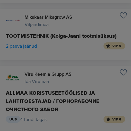
Mikskaar Miksgrow AS
Viljandimaa
TOOTMISTEHNIK (Kolga-Jaani tootmisüksus)
2 päeva jäänud
VIP 9
Viru Keemia Grupp AS
Ida-Virumaa
ALLMAA KORISTUSEETÖÖLISED JA
LAHTITOESTAJAD / ГОРНОРАБОЧИЕ
ОЧИСТНОГО ЗАБОЯ
4 tundi tagasi
UUS
VIP 6