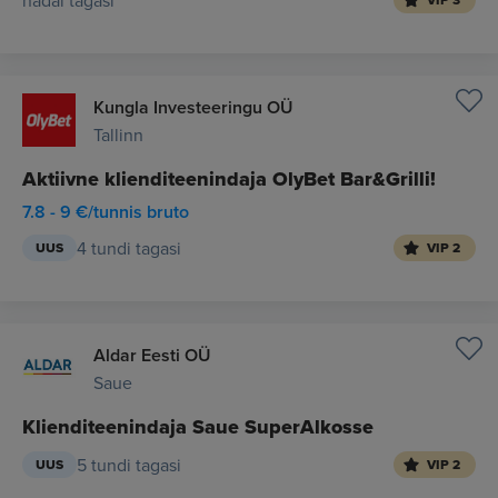
nädal tagasi
VIP 3
Kungla Investeeringu OÜ
Tallinn
Aktiivne klienditeenindaja OlyBet Bar&Grilli!
7.8 - 9 €/tunnis bruto
4 tundi tagasi
UUS
VIP 2
Aldar Eesti OÜ
Saue
Klienditeenindaja Saue SuperAlkosse
5 tundi tagasi
UUS
VIP 2