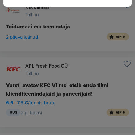
Kaubamaja
Tallinn
Toidumaailma teenindaja
2 päeva jäänud
VIP 9
APL Fresh Food OÜ
Tallinn
Varsti avatav KFC Viimsi otsib enda tiimi
klienditeenindajaid ja paneerijaid!
6.6 - 7.5 €/tunnis bruto
2 p. tagasi
UUS
VIP 6