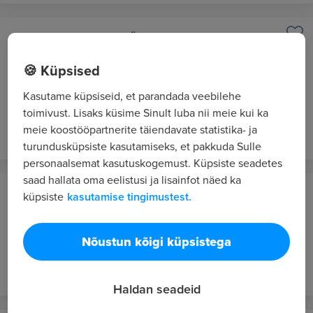
Raben Eesti OÜ
Tallinn / Hübriid
🍪 Küpsised
MÜÜGIJUHT
Kasutame küpsiseid, et parandada veebilehe
Alates 2500 €/kuus bruto
toimivust. Lisaks küsime Sinult luba nii meie kui ka
nädal tagasi
VIP 9
meie koostööpartnerite täiendavate statistika- ja
turundusküpsiste kasutamiseks, et pakkuda Sulle
personaalsemat kasutuskogemust. Küpsiste seadetes
saad hallata oma eelistusi ja lisainfot näed ka
Amicum Logistics OÜ
küpsiste
kasutamise tingimustest.
Raplamaa / Kaugtöö
MÜÜGIJUHT
Nõustun kõigi küpsistega
2 näd. tagasi
VIP 9
Haldan seadeid