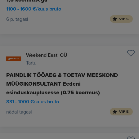
1100 - 1600 €/kuus bruto
6 p. tagasi
VIP 5
Weekend Eesti OÜ
Tartu
PAINDLIK TÖÖAEG & TOETAV MEESKOND
MÜÜGIKONSULTANT Eedeni
esinduskauplusesse (0.75 koormus)
831 - 1000 €/kuus bruto
nädal tagasi
VIP 5