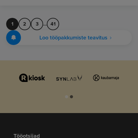
1
2
3
...
41
Loo tööpakkumiste teavitus
Tööotsijad