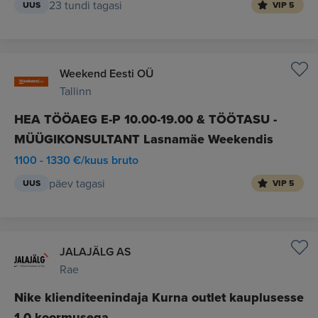
23 tundi tagasi
UUS
VIP 5
Weekend Eesti OÜ
Tallinn
HEA TÖÖAEG E-P 10.00-19.00 & TÖÖTASU -
MÜÜGIKONSULTANT Lasnamäe Weekendis
1100 - 1330 €/kuus bruto
päev tagasi
UUS
VIP 5
JALAJÄLG AS
Rae
Nike klienditeenindaja Kurna outlet kauplusesse
1,0 koormusega