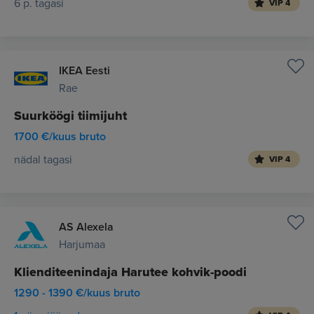
6 p. tagasi
VIP 4
IKEA Eesti
Rae
Suurköögi tiimijuht
1700 €/kuus bruto
nädal tagasi
VIP 4
AS Alexela
Harjumaa
Klienditeenindaja Harutee kohvik-poodi
1290 - 1390 €/kuus bruto