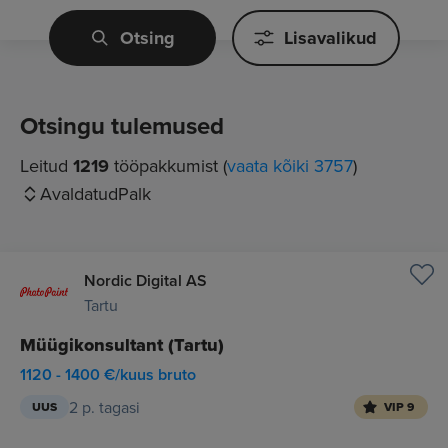
Otsing
Lisavalikud
Otsingu tulemused
Leitud
1219
tööpakkumist (
vaata kõiki 3757
)
Avaldatud
Palk
Nordic Digital AS
Tartu
Müügikonsultant (Tartu)
1120 - 1400 €/kuus bruto
2 p. tagasi
UUS
VIP 9