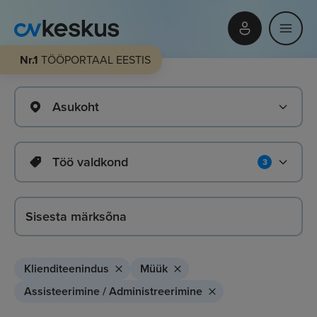
Nr.1
TÖÖPORTAAL EESTIS
Asukoht
Töö valdkond
3
Klienditeenindus
Müük
Assisteerimine / Administreerimine