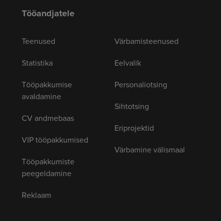
Tööandjatele
Teenused
Värbamisteenused
Statistika
Eelvalik
Tööpakkumise
Personaliotsing
avaldamine
Sihtotsing
CV andmebaas
Eriprojektid
VIP tööpakkumised
Värbamine välismaal
Tööpakkumiste
peegeldamine
Reklaam