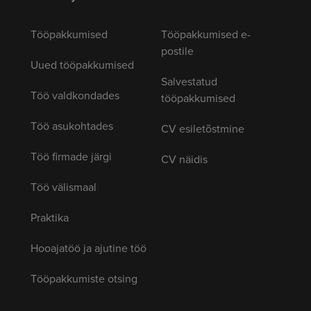
Tööpakkumised
Tööpakkumised e-
postile
Uued tööpakkumised
Salvestatud
Töö valdkondades
tööpakkumised
Töö asukohtades
CV esiletõstmine
Töö firmade järgi
CV näidis
Töö välismaal
Praktika
Hooajatöö ja ajutine töö
Tööpakkumiste otsing