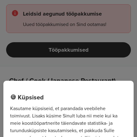
Leidsid aegunud tööpakkumise
Uued tööpakkumised on Sind ootamas!
Tööpakkumised
Chef / Cook (Japanese Restaurant)
Preparation and cooking of Japanese dishes
🍪 Küpsised
according to company standards
Kasutame küpsiseid, et parandada veebilehe
toimivust. Lisaks küsime Sinult luba nii meie kui ka
Daily food preparation and kitchen
meie koostööpartnerite täiendavate statistika- ja
organization
turundusküpsiste kasutamiseks, et pakkuda Sulle
Ensuring food quality and presentation