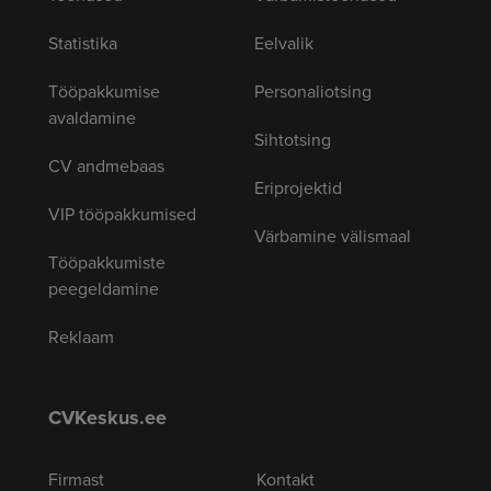
Statistika
Eelvalik
Tööpakkumise
Personaliotsing
avaldamine
Sihtotsing
CV andmebaas
Eriprojektid
VIP tööpakkumised
Värbamine välismaal
Tööpakkumiste
peegeldamine
Reklaam
CVKeskus.ee
Firmast
Kontakt