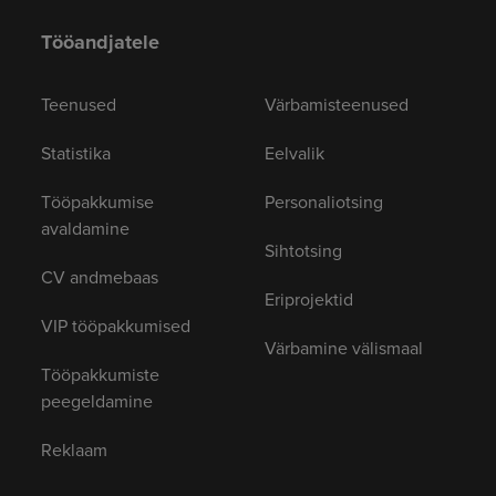
Tööandjatele
Teenused
Värbamisteenused
Statistika
Eelvalik
Tööpakkumise
Personaliotsing
avaldamine
Sihtotsing
CV andmebaas
Eriprojektid
VIP tööpakkumised
Värbamine välismaal
Tööpakkumiste
peegeldamine
Reklaam