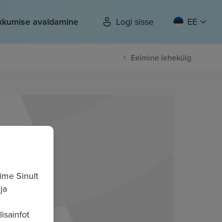
kkumise avaldamine
Logi sisse
EE
Eelmine lehekülg
ime Sinult
ja
isainfot