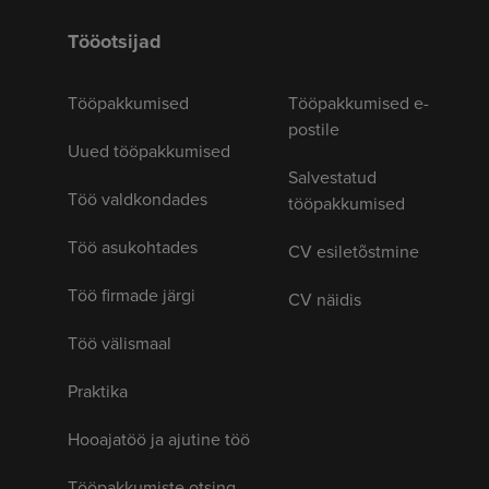
Tööotsijad
Tööpakkumised
Tööpakkumised e-
postile
Uued tööpakkumised
Salvestatud
Töö valdkondades
tööpakkumised
Töö asukohtades
CV esiletõstmine
Töö firmade järgi
CV näidis
Töö välismaal
Praktika
Hooajatöö ja ajutine töö
Tööpakkumiste otsing