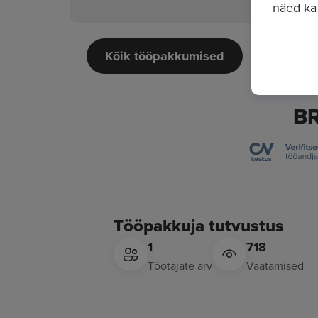
näed ka
Kõik tööpakkumised
B
Tööpakkuja tutvustus
1
718
Töötajate arv
Vaatamised