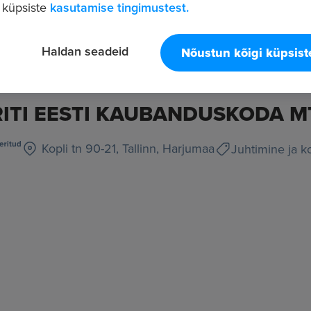
 küpsiste
kasutamise tingimustest.
Haldan seadeid
Nõustun kõigi küpsis
RITI EESTI KAUBANDUSKODA M
Kopli tn 90-21, Tallinn, Harjumaa
Juhtimine ja k