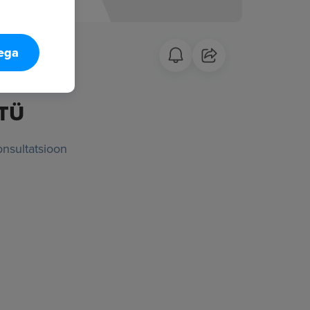
tega
TÜ
onsultatsioon