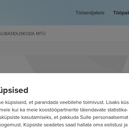
Tööandjatele
Tööpa
 KAUBANDUSKODA MTÜ
üpsised
 küpsiseid, et parandada veebilehe toimivust. Lisaks küs
 meie kui ka meie koostööpartnerite täiendavate statistika- 
sküpsiste kasutamiseks, et pakkuda Sulle personaalsemat
ogemust. Küpsiste seadetes saad hallata oma eelistusi ja l