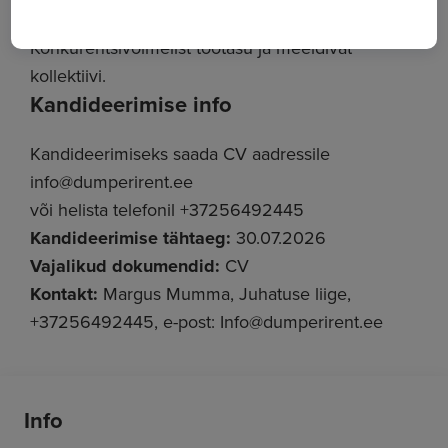
Konkurentsivõimelist töötasu ja meeldivat
kollektiivi.
Kandideerimise info
Kandideerimiseks saada CV aadressile
info@dumperirent.ee
või helista telefonil +37256492445
Kandideerimise tähtaeg:
30.07.2026
Vajalikud dokumendid:
CV
Kontakt:
Margus Mumma, Juhatuse liige,
+37256492445, e-post: Info@dumperirent.ee
Info