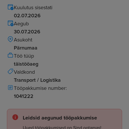
Kuulutus sisestati
02.07.2026
Aegub
30.07.2026
Asukoht
Pärnumaa
Töö tüüp
täistööaeg
Valdkond
Transport / Logistika
Tööpakkumise number:
1041222
Leidsid aegunud tööpakkumise
Uued tööpakkumised on Sind ootamas!