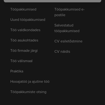
Tööpakkumised
Tööpakkumised e-
postile
Uued tööpakkumised
Salvestatud
Töö valdkondades
tööpakkumised
Töö asukohtades
CV esiletõstmine
Töö firmade järgi
CV näidis
Töö välismaal
Praktika
Hooajatöö ja ajutine töö
Tööpakkumiste otsing