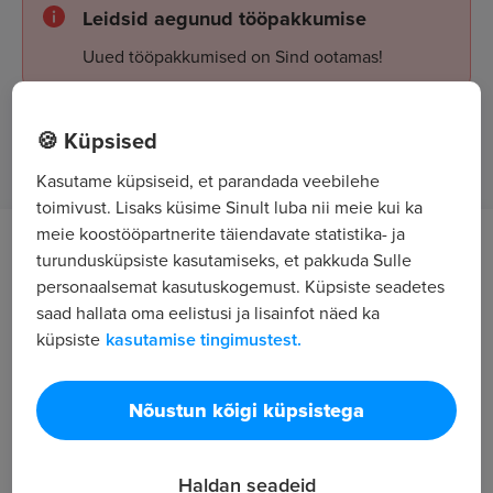
Leidsid aegunud tööpakkumise
Uued tööpakkumised on Sind ootamas!
🍪 Küpsised
Tööpakkumised
Kasutame küpsiseid, et parandada veebilehe
toimivust. Lisaks küsime Sinult luba nii meie kui ka
meie koostööpartnerite täiendavate statistika- ja
Töö kirjeldus
turundusküpsiste kasutamiseks, et pakkuda Sulle
personaalsemat kasutuskogemust. Küpsiste seadetes
Dumperiga karjäärides ja teeehitusel pinnase
saad hallata oma eelistusi ja lisainfot näed ka
küpsiste
kasutamise tingimustest.
vedamine. Töö on erinevates Eesti paikades.
Ootused kandidaadile
Nõustun kõigi küpsistega
Keeleoskus: eesti keel - soovituslik A2 - vähene -
hea A2 - vähene
Haldan seadeid
Ettevõte pakub