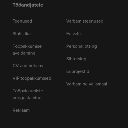
Tööandjatele
Teenused
Värbamisteenused
Statistika
Eelvalik
Tööpakkumise
Personaliotsing
avaldamine
Sihtotsing
CV andmebaas
Eriprojektid
VIP tööpakkumised
Värbamine välismaal
Tööpakkumiste
peegeldamine
Reklaam