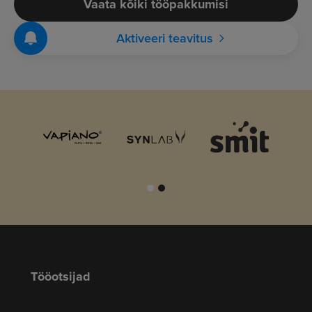
Vaata kõiki tööpakkumisi
Aktiveeri teavitus
Tööotsijad