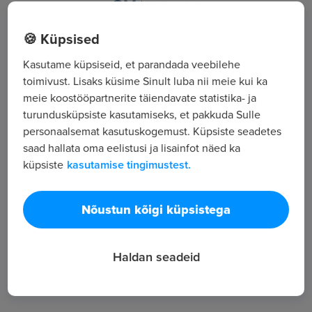
Kuninga 25, Pärnu
🍪 Küpsised
Kasutame küpsiseid, et parandada veebilehe
Kõik tööpakkumised
toimivust. Lisaks küsime Sinult luba nii meie kui ka
meie koostööpartnerite täiendavate statistika- ja
turundusküpsiste kasutamiseks, et pakkuda Sulle
Tööpakkuja tutvustus
personaalsemat kasutuskogemust. Küpsiste seadetes
6
saad hallata oma eelistusi ja lisainfot näed ka
Töötajate arv
küpsiste
kasutamise tingimustest.
12 162
Vaatamised
Nõustun kõigi küpsistega
Haldan seadeid