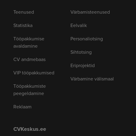
Teenused
Värbamisteenused
Statistika
Eelvalik
Tööpakkumise
Personaliotsing
avaldamine
Sihtotsing
CV andmebaas
Eriprojektid
VIP tööpakkumised
Värbamine välismaal
Tööpakkumiste
peegeldamine
Reklaam
CVKeskus.ee