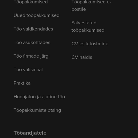
Tööpakkumised
Tööpakkumised e-
postile
Uued tööpakkumised
Salvestatud
Töö valdkondades
tööpakkumised
Töö asukohtades
CV esiletõstmine
Töö firmade järgi
CV näidis
Töö välismaal
Praktika
Hooajatöö ja ajutine töö
Tööpakkumiste otsing
Tööandjatele