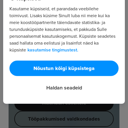
Kasutame küpsiseid, et parandada veebilehe
toimivust. Lisaks küsime Sinult luba nii meie kui ka
meie koostööpartnerite täiendavate statistika- ja
turundusküpsiste kasutamiseks, et pakkuda Sulle
personaalsemat kasutuskogemust. Küpsiste seadetes
saad hallata oma eelistusi ja lisainfot näed ka
küpsiste
kasutamise tingimustest.
Nõustun kõigi küpsistega
Haldan seadeid