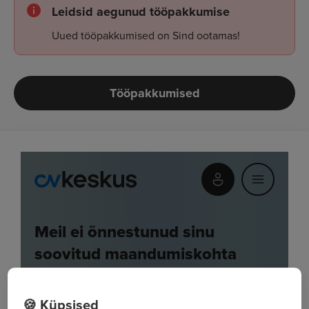
Leidsid aegunud tööpakkumise
Uued tööpakkumised on Sind ootamas!
Tööpakkumised
🍪 Küpsised