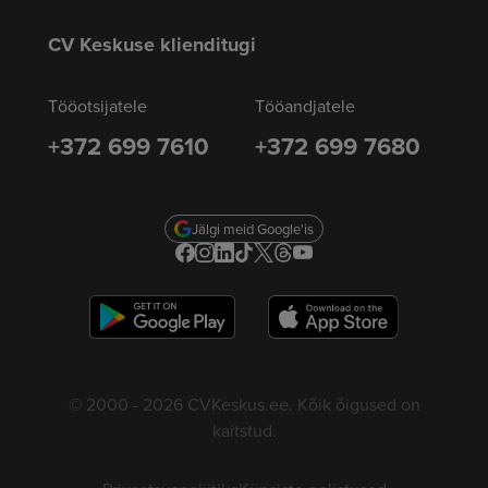
CV Keskuse klienditugi
Tööotsijatele
Tööandjatele
+372 699 7610
+372 699 7680
Jälgi meid Google'is
© 2000 - 2026 CVKeskus.ee. Kõik õigused on
kaitstud.