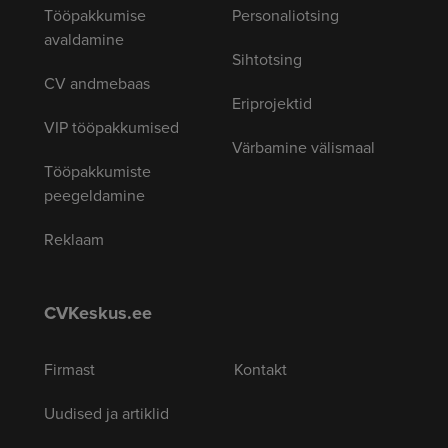
Tööpakkumise
Personaliotsing
avaldamine
Sihtotsing
CV andmebaas
Eriprojektid
VIP tööpakkumised
Värbamine välismaal
Tööpakkumiste
peegeldamine
Reklaam
CVKeskus.ee
Firmast
Kontakt
Uudised ja artiklid