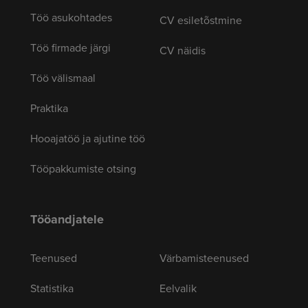
Töö asukohtades
CV esiletõstmine
Töö firmade järgi
CV näidis
Töö välismaal
Praktika
Hooajatöö ja ajutine töö
Tööpakkumiste otsing
Tööandjatele
Teenused
Värbamisteenused
Statistika
Eelvalik