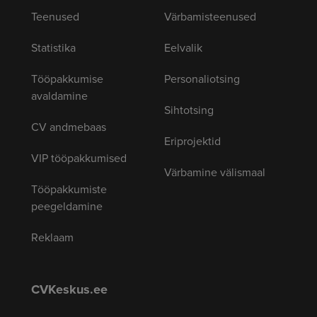
Teenused
Värbamisteenused
Statistika
Eelvalik
Tööpakkumise
Personaliotsing
avaldamine
Sihtotsing
CV andmebaas
Eriprojektid
VIP tööpakkumised
Värbamine välismaal
Tööpakkumiste
peegeldamine
Reklaam
CVKeskus.ee