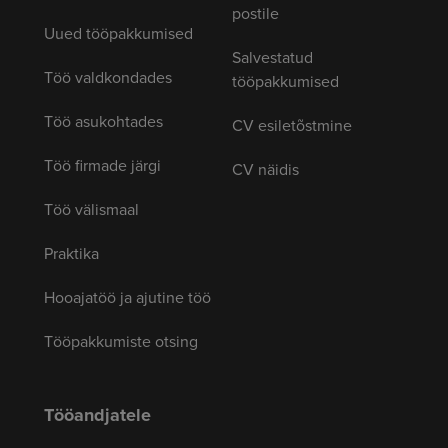
postile
Uued tööpakkumised
Salvestatud
Töö valdkondades
tööpakkumised
Töö asukohtades
CV esiletõstmine
Töö firmade järgi
CV näidis
Töö välismaal
Praktika
Hooajatöö ja ajutine töö
Tööpakkumiste otsing
Tööandjatele