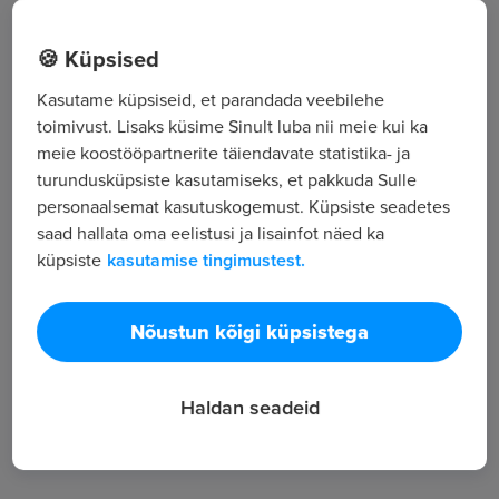
Punane tn 48,, Harju maakond, Tallinn,
🍪 Küpsised
Lasnamäe linnaosa,
Kasutame küpsiseid, et parandada veebilehe
toimivust. Lisaks küsime Sinult luba nii meie kui ka
Kõik tööpakkumised
meie koostööpartnerite täiendavate statistika- ja
turundusküpsiste kasutamiseks, et pakkuda Sulle
personaalsemat kasutuskogemust. Küpsiste seadetes
Tööpakkuja tutvustus
saad hallata oma eelistusi ja lisainfot näed ka
küpsiste
kasutamise tingimustest.
2
Töötajate arv
221
Nõustun kõigi küpsistega
Vaatamised
Haldan seadeid