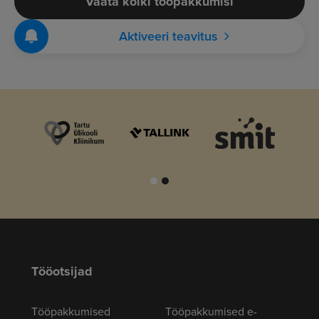
Vaata kõiki tööpakkumisi
Aktiveeri teavitus
Tööotsijad
Tööpakkumised
Tööpakkumised e-