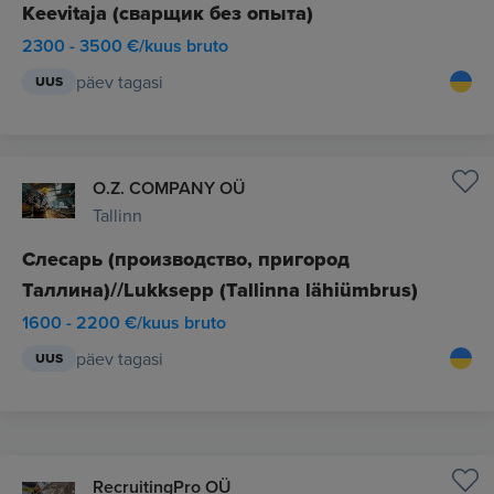
Keevitaja (сварщик без опыта)
2300 - 3500 €/kuus bruto
päev tagasi
UUS
O.Z. COMPANY OÜ
Tallinn
Слесарь (производство, пригород
Таллина)//Lukksepp (Tallinna lähiümbrus)
1600 - 2200 €/kuus bruto
päev tagasi
UUS
RecruitingPro OÜ