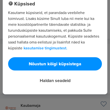
🍪 Küpsised
Senior Software Engineer - Finance Core
Accounting
Kasutame küpsiseid, et parandada veebilehe
toimivust. Lisaks küsime Sinult luba nii meie kui ka
5750 - 7083 €/kuus bruto
meie koostööpartnerite täiendavate statistika- ja
19 tundi tagasi
UUS
turundusküpsiste kasutamiseks, et pakkuda Sulle
personaalsemat kasutuskogemust. Küpsiste seadetes
saad hallata oma eelistusi ja lisainfot näed ka
küpsiste
kasutamise tingimustest.
Wise
Tallinn
Nõustun kõigi küpsistega
WFM Operations Partner Senior Lead
4950 - 6600 €/kuus bruto
Haldan seadeid
19 tundi tagasi
UUS
Kaubamaja