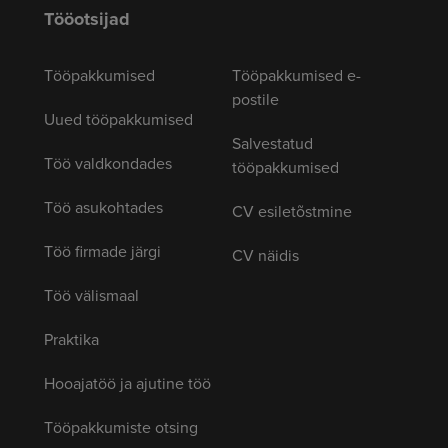
Tööotsijad
Tööpakkumised
Tööpakkumised e-
postile
Uued tööpakkumised
Salvestatud
Töö valdkondades
tööpakkumised
Töö asukohtades
CV esiletõstmine
Töö firmade järgi
CV näidis
Töö välismaal
Praktika
Hooajatöö ja ajutine töö
Tööpakkumiste otsing