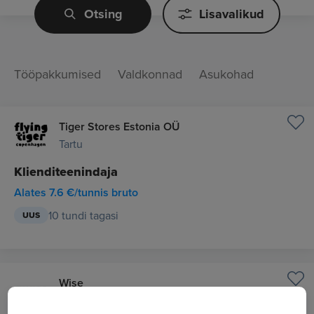
Otsing
Lisavalikud
Tööpakkumised
Valdkonnad
Asukohad
Tiger Stores Estonia OÜ
Tartu
Klienditeenindaja
Alates 7.6 €/tunnis bruto
10 tundi tagasi
UUS
Wise
Tallinn