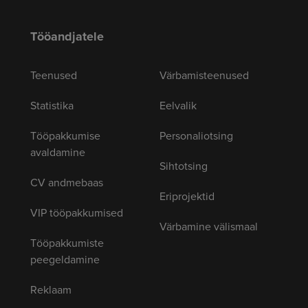
Tööandjatele
Teenused
Värbamisteenused
Statistika
Eelvalik
Tööpakkumise
Personaliotsing
avaldamine
Sihtotsing
CV andmebaas
Eriprojektid
VIP tööpakkumised
Värbamine välismaal
Tööpakkumiste
peegeldamine
Reklaam