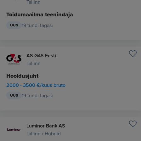
Tallinn
Toidumaailma teenindaja
19 tundi tagasi
UUS
AS G4S Eesti
Tallinn
Hooldusjuht
2000 - 3500 €/kuus bruto
19 tundi tagasi
UUS
Luminor Bank AS
Tallinn / Hübriid