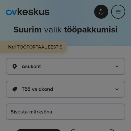
Suurim
valik
tööpakkumisi
Nr.1
TÖÖPORTAAL EESTIS
Asukoht
Töö valdkond