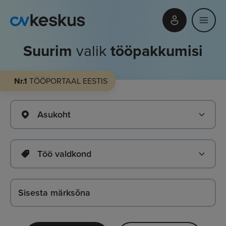
Suurim
valik
tööpakkumisi
Nr.1
TÖÖPORTAAL EESTIS
Asukoht
Töö valdkond