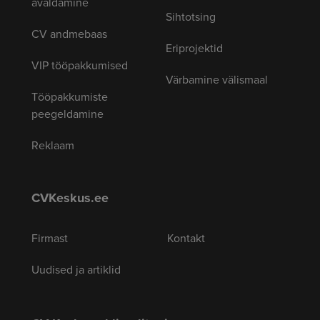
avaldamine
Sihtotsing
CV andmebaas
Eriprojektid
VIP tööpakkumised
Värbamine välismaal
Tööpakkumiste
peegeldamine
Reklaam
CVKeskus.ee
Firmast
Kontakt
Uudised ja artiklid