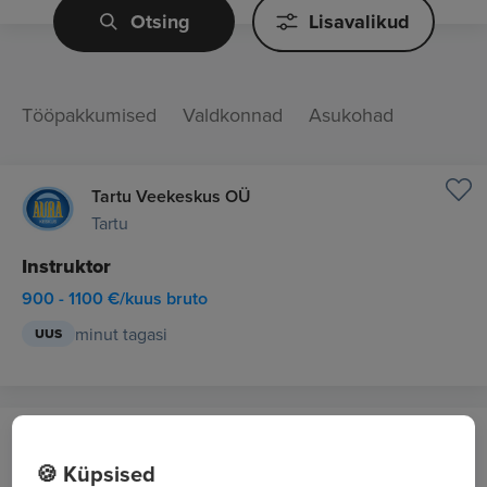
Otsing
Lisavalikud
Tööpakkumised
Valdkonnad
Asukohad
Tartu Veekeskus OÜ
Tartu
Instruktor
900 - 1100 €/kuus bruto
minut tagasi
UUS
WAGENKÜLL HOTELL OÜ
Viljandimaa
🍪 Küpsised