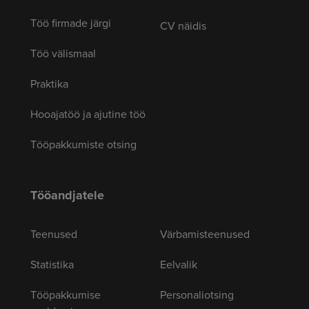
Töö firmade järgi
CV näidis
Töö välismaal
Praktika
Hooajatöö ja ajutine töö
Tööpakkumiste otsing
Tööandjatele
Teenused
Värbamisteenused
Statistika
Eelvalik
Tööpakkumise
Personaliotsing