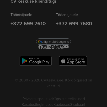
CV Keskuse klienditugi
Tööotsijatele
Tööandjatele
+372 699 7610
+372 699 7680
Jälgi meid Google'is
© 2000 - 2026 CVKeskus.ee. Kõik õigused on
kaitstud.
Privaatsuspoliitika
Küpsiste eelistused
Kasutustingimused
Kaebused
Sisukaart