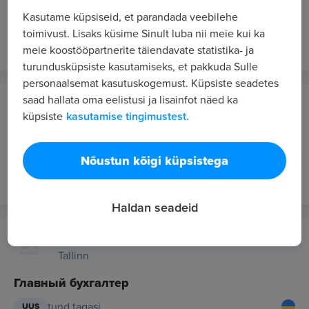
Vastuvõtujuht
Kasutame küpsiseid, et parandada veebilehe
toimivust. Lisaks küsime Sinult luba nii meie kui ka
42 min. tagasi
UUS
meie koostööpartnerite täiendavate statistika- ja
turundusküpsiste kasutamiseks, et pakkuda Sulle
personaalsemat kasutuskogemust. Küpsiste seadetes
saad hallata oma eelistusi ja lisainfot näed ka
ECONOMY HOTEL OÜ
küpsiste
kasutamise tingimustest.
Tallinn
VASTUVÕTU ÖÖADMINISTRAATOR
Nõustun kõigi küpsistega
tund tagasi
UUS
Haldan seadeid
DevPro OÜ
Tallinn
Главный бухгалтер
tund tagasi
UUS