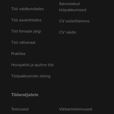
Salvestatud
Töö valdkondades
tööpakkumised
Töö asukohtades
CV esiletõstmine
Töö firmade järgi
CV näidis
Töö välismaal
Praktika
Hooajatöö ja ajutine töö
Tööpakkumiste otsing
Tööandjatele
Teenused
Värbamisteenused