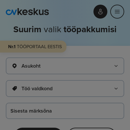
Suurim
valik
tööpakkumisi
Nr.1
TÖÖPORTAAL EESTIS
Asukoht
Töö valdkond