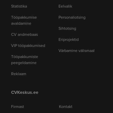
Statistika
Eelvalik
Tööpakkumise
Personaliotsing
avaldamine
Sihtotsing
CV andmebaas
Eriprojektid
VIP tööpakkumised
Värbamine välismaal
Tööpakkumiste
peegeldamine
Reklaam
CVKeskus.ee
Firmast
Kontakt