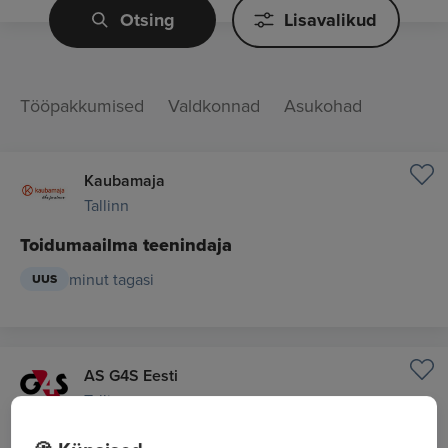
Otsing
Lisavalikud
Tööpakkumised
Valdkonnad
Asukohad
Kaubamaja
Tallinn
Toidumaailma teenindaja
minut tagasi
UUS
AS G4S Eesti
Tallinn
Hooldusjuht