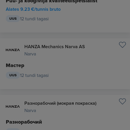
Puu- ja köögivilja kvaliteedispetsialist
Alates 9.23 €/tunnis bruto
12 tundi tagasi
UUS
HANZA Mechanics Narva AS
Narva
Мастер
12 tundi tagasi
UUS
Разнорабочий (мокрая покраска)
Narva
Разнорабочий