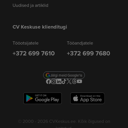
Uudised ja artiklid
CV Keskuse klienditugi
Tööotsijatele
Tööandjatele
+372 699 7610
+372 699 7680
Jälgi meid Google'is
© 2000 - 2026 CVKeskus.ee. Kõik õigused on