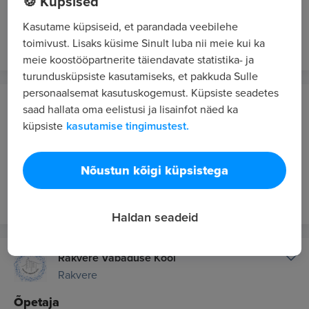
🍪 Küpsised
2000 - 3500 €/kuus bruto
Kasutame küpsiseid, et parandada veebilehe
3 min. tagasi
UUS
toimivust. Lisaks küsime Sinult luba nii meie kui ka
meie koostööpartnerite täiendavate statistika- ja
turundusküpsiste kasutamiseks, et pakkuda Sulle
personaalsemat kasutuskogemust. Küpsiste seadetes
Luminor Bank AS
saad hallata oma eelistusi ja lisainfot näed ka
Tallinn / Hübriid
küpsiste
kasutamise tingimustest.
DevOps Engineer (Engineering Lending)
4190 - 6690 €/kuus bruto
Nõustun kõigi küpsistega
tund tagasi
UUS
Haldan seadeid
Rakvere Vabaduse Kool
Rakvere
Õpetaja