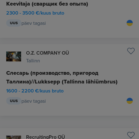
Keevitaja (сварщик без опыта)
2300 - 3500 €/kuus bruto
päev tagasi
UUS
O.Z. COMPANY OÜ
Tallinn
Слесарь (производство, пригород
Таллина)//Lukksepp (Tallinna lähiümbrus)
1600 - 2200 €/kuus bruto
päev tagasi
UUS
RecruitingPro OÜ