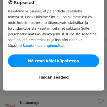
🍪 Küpsised
Senior Software Engineer - Finance Core
Accounting
Kasutame küpsiseid, et parandada veebilehe
toimivust. Lisaks küsime Sinult luba nii meie kui ka
5750 - 7083 €/kuus bruto
meie koostööpartnerite täiendavate statistika- ja
17 tundi tagasi
UUS
turundusküpsiste kasutamiseks, et pakkuda Sulle
personaalsemat kasutuskogemust. Küpsiste seadetes
saad hallata oma eelistusi ja lisainfot näed ka
küpsiste
kasutamise tingimustest.
Wise
Tallinn
Nõustun kõigi küpsistega
WFM Operations Partner Senior Lead
4950 - 6600 €/kuus bruto
Haldan seadeid
17 tundi tagasi
UUS
Kaubamaja