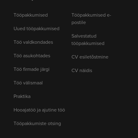
Tööpakkumised
Tööpakkumised e-
postile
Uued tööpakkumised
Salvestatud
Töö valdkondades
tööpakkumised
Töö asukohtades
CV esiletõstmine
Töö firmade järgi
CV näidis
Töö välismaal
Praktika
Hooajatöö ja ajutine töö
Tööpakkumiste otsing