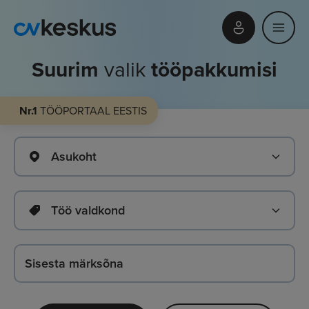
Suurim
valik
tööpakkumisi
Nr.1
TÖÖPORTAAL EESTIS
Asukoht
Töö valdkond