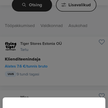
Otsing
Lisavalikud
Tööpakkumised
Valdkonnad
Asukohad
Tiger Stores Estonia OÜ
Tartu
Klienditeenindaja
Alates 7.6 €/tunnis bruto
9 tundi tagasi
UUS
Wise
Tallinn