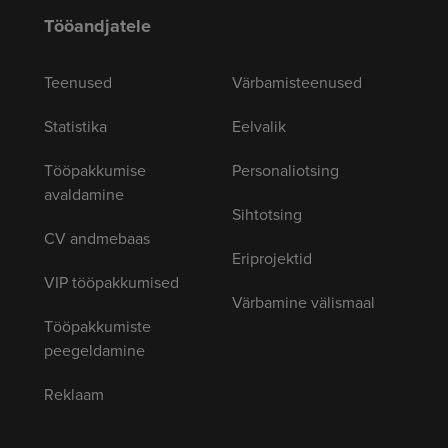
Tööandjatele
Teenused
Värbamisteenused
Statistika
Eelvalik
Tööpakkumise
Personaliotsing
avaldamine
Sihtotsing
CV andmebaas
Eriprojektid
VIP tööpakkumised
Värbamine välismaal
Tööpakkumiste
peegeldamine
Reklaam