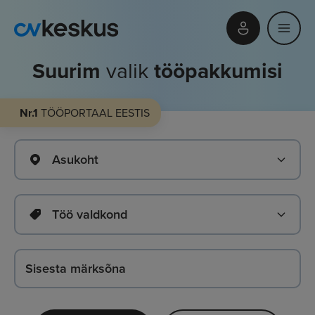
Suurim
valik
tööpakkumisi
Nr.1
TÖÖPORTAAL EESTIS
Asukoht
Töö valdkond