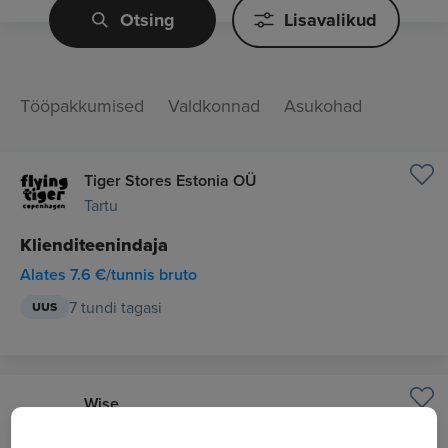
Otsing
Lisavalikud
Tööpakkumised
Valdkonnad
Asukohad
Tiger Stores Estonia OÜ
Tartu
Klienditeenindaja
Alates 7.6 €/tunnis bruto
7 tundi tagasi
UUS
Wise
Tallinn