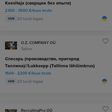
Keevitaja (сварщик без опыта)
2300 - 3500 €/kuus bruto
23 tundi tagasi
UUS
O.Z. COMPANY OÜ
Tallinn
Слесарь (производство, пригород
Таллина)//Lukksepp (Tallinna lähiümbrus)
1600 - 2200 €/kuus bruto
23 tundi tagasi
UUS
RecruitingPro OÜ