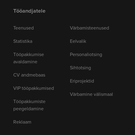
Tööandjatele
Teenused
Värbamisteenused
Statistika
Eelvalik
Tööpakkumise
Personaliotsing
avaldamine
Sihtotsing
CV andmebaas
Eriprojektid
VIP tööpakkumised
Värbamine välismaal
Tööpakkumiste
peegeldamine
Reklaam