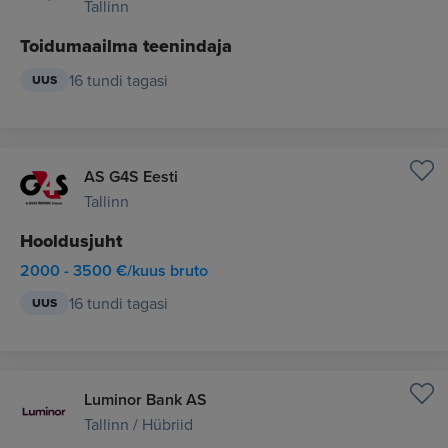
Tallinn
Toidumaailma teenindaja
16 tundi tagasi
UUS
AS G4S Eesti
Tallinn
Hooldusjuht
2000 - 3500 €/kuus bruto
16 tundi tagasi
UUS
Luminor Bank AS
Tallinn / Hübriid