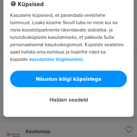
🍪 Küpsised
Senior Software Engineer - Finance Core
Accounting
Kasutame küpsiseid, et parandada veebilehe
toimivust. Lisaks küsime Sinult luba nii meie kui ka
5750 - 7083 €/kuus bruto
meie koostööpartnerite täiendavate statistika- ja
16 tundi tagasi
UUS
turundusküpsiste kasutamiseks, et pakkuda Sulle
personaalsemat kasutuskogemust. Küpsiste seadetes
saad hallata oma eelistusi ja lisainfot näed ka
küpsiste
kasutamise tingimustest.
Wise
Tallinn
Nõustun kõigi küpsistega
WFM Operations Partner Senior Lead
4950 - 6600 €/kuus bruto
Haldan seadeid
16 tundi tagasi
UUS
Kaubamaja