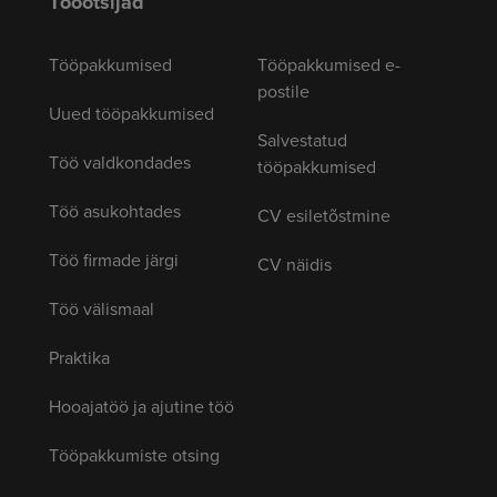
Tööotsijad
Tööpakkumised
Tööpakkumised e-
postile
Uued tööpakkumised
Salvestatud
Töö valdkondades
tööpakkumised
Töö asukohtades
CV esiletõstmine
Töö firmade järgi
CV näidis
Töö välismaal
Praktika
Hooajatöö ja ajutine töö
Tööpakkumiste otsing