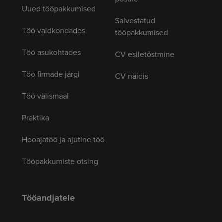
Uued tööpakkumised
Salvestatud
Töö valdkondades
tööpakkumised
Töö asukohtades
CV esiletõstmine
Töö firmade järgi
CV näidis
Töö välismaal
Praktika
Hooajatöö ja ajutine töö
Tööpakkumiste otsing
Tööandjatele