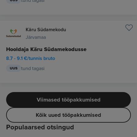
tund tagasi
UUS
Käru Südamekodu
Järvamaa
Hooldaja Käru Südamekodusse
8.7 - 9.1 €/tunnis bruto
tund tagasi
UUS
Viimased tööpakkumised
Kõik uued tööpakkumised
Populaarsed otsingud