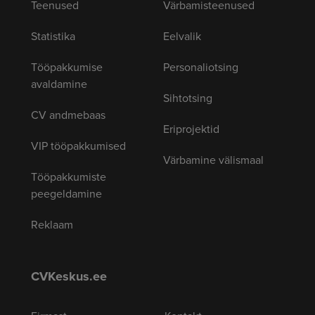
Teenused
Värbamisteenused
Statistika
Eelvalik
Tööpakkumise
Personaliotsing
avaldamine
Sihtotsing
CV andmebaas
Eriprojektid
VIP tööpakkumised
Värbamine välismaal
Tööpakkumiste
peegeldamine
Reklaam
CVKeskus.ee