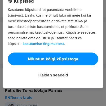
🍪 Küpsised
15 min. tagasi
UUS
VIP 1
Kasutame küpsiseid, et parandada veebilehe
toimivust. Lisaks küsime Sinult luba nii meie kui ka
meie koostööpartnerite täiendavate statistika- ja
turundusküpsiste kasutamiseks, et pakkuda Sulle
Softcom OÜ
personaalsemat kasutuskogemust. Küpsiste seadetes
Jõgeva
saad hallata oma eelistusi ja lisainfot näed ka
küpsiste
kasutamise tingimustest.
Puidutööline
17 min. tagasi
UUS
Nõustun kõigi küpsistega
Haldan seadeid
Forus Security AS
Pärnu
Patrulliv Turvatöötaja Pärnus
8 €/tunnis bruto
21 min. tagasi
UUS