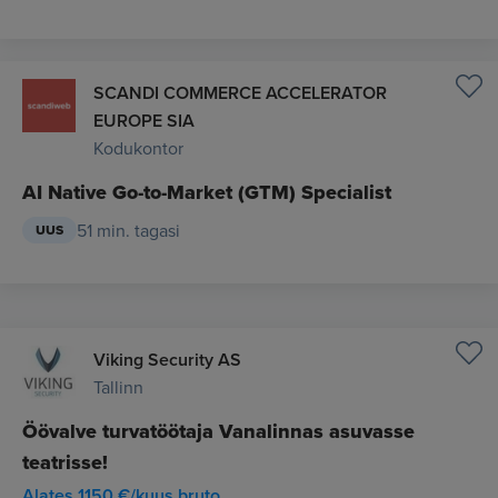
SCANDI COMMERCE ACCELERATOR
EUROPE SIA
Kodukontor
AI Native Go-to-Market (GTM) Specialist
51 min. tagasi
UUS
Viking Security AS
Tallinn
Öövalve turvatöötaja Vanalinnas asuvasse
teatrisse!
Alates 1150 €/kuus bruto