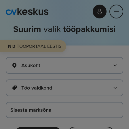
Suurim
valik
tööpakkumisi
Nr.1
TÖÖPORTAAL EESTIS
Asukoht
Töö valdkond