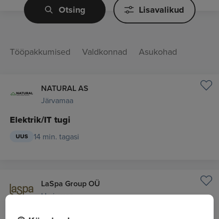
Otsing
Lisavalikud
Tööpakkumised
Valdkonnad
Asukohad
NATURAL AS
Järvamaa
Elektrik/IT tugi
14 min. tagasi
UUS
LaSpa Group OÜ
Harjumaa
Kosmeetik