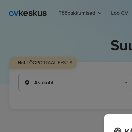
Tööpakkumised
Loo CV
Su
Nr.1
TÖÖPORTAAL EESTIS
Asukoht
🍪 K