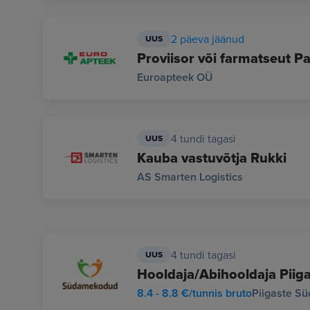
2 päeva jäänud
UUS
Proviisor või farmatseut P
Euroapteek OÜ
4 tundi tagasi
UUS
Kauba vastuvõtja Rukki
AS Smarten Logistics
4 tundi tagasi
UUS
Hooldaja/Abihooldaja Pii
8.4 - 8.8 €/tunnis bruto
Piigaste S