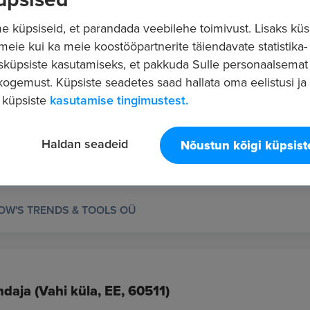
 küpsiseid, et parandada veebilehe toimivust. Lisaks küs
 meie kui ka meie koostööpartnerite täiendavate statistika- 
sküpsiste kasutamiseks, et pakkuda Sulle personaalsemat
ogemust. Küpsiste seadetes saad hallata oma eelistusi ja l
 küpsiste
kasutamise tingimustest.
R OÜ
Haldan seadeid
Nõustun kõigi küpsis
W'S TRENDS & TOOLS OÜ
aja (Vahi küla, EE, 60511)