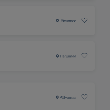
Järvamaa
Harjumaa
Põlvamaa