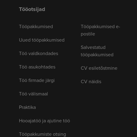
Tööotsijad
Tööpakkumised
Tööpakkumised e-
postile
Uued tööpakkumised
Salvestatud
Töö valdkondades
tööpakkumised
Töö asukohtades
CV esiletõstmine
Töö firmade järgi
CV näidis
Töö välismaal
Praktika
Hooajatöö ja ajutine töö
Tööpakkumiste otsing