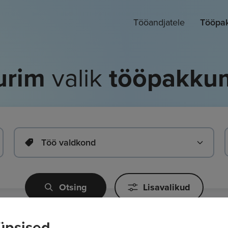
Tööandjatele
Tööpa
urim
valik
tööpakkum
Töö valdkond
Otsing
Lisavalikud
üpsised