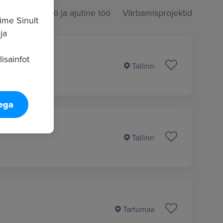
Hooajatöö ja ajutine töö
Värbamisprojektid
ime Sinult
ja
isainfot
Tallinn
tega
Tallinn
Tartumaa