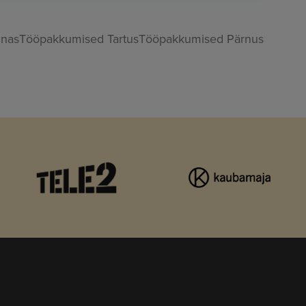
nnas
Tööpakkumised Tartus
Tööpakkumised Pärnus