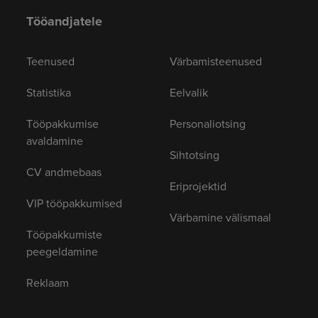
Tööandjatele
Teenused
Värbamisteenused
Statistika
Eelvalik
Tööpakkumise
Personaliotsing
avaldamine
Sihtotsing
CV andmebaas
Eriprojektid
VIP tööpakkumised
Värbamine välismaal
Tööpakkumiste
peegeldamine
Reklaam