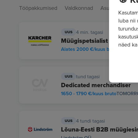
Tööpakkumised
Valdkonnad
Asukohad
Kasutame
luba nii
turundu
4 min. tagasi
UUS
kasutusk
Müügispetsialist
näed ka
Alates 2000 €/kuus bruto
KÄRCHE
tund tagasi
UUS
Dedicated merchandiser
1650 - 1790 €/kuus bruto
TOMORRO
4 tundi tagasi
UUS
Lõuna-Eesti B2B müügiesind
Lindström OÜ