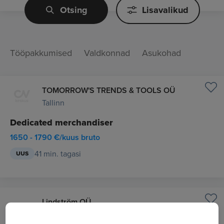
Otsing
Lisavalikud
Tööpakkumised
Valdkonnad
Asukohad
TOMORROW'S TRENDS & TOOLS OÜ
Tallinn
Dedicated merchandiser
1650 - 1790 €/kuus bruto
41 min. tagasi
UUS
Lindström OÜ
Tartumaa