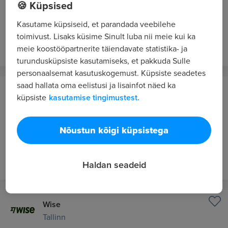
🍪 Küpsised
Lõuna-Eesti B2B müügiesindaja (Vahi küla, EE,
60511)
Kasutame küpsiseid, et parandada veebilehe
toimivust. Lisaks küsime Sinult luba nii meie kui ka
3 tundi tagasi
UUS
meie koostööpartnerite täiendavate statistika- ja
turundusküpsiste kasutamiseks, et pakkuda Sulle
personaalsemat kasutuskogemust. Küpsiste seadetes
saad hallata oma eelistusi ja lisainfot näed ka
Wise
küpsiste
kasutamise tingimustest.
Tallinn
Quality Assurance Team Lead
Nõustun kõigi küpsistega
3450 - 4500 €/kuus bruto
3 tundi tagasi
UUS
Haldan seadeid
Wise
Tallinn