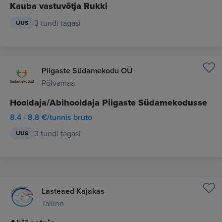
Kauba vastuvõtja Rukki
3 tundi tagasi
UUS
Piigaste Südamekodu OÜ
Põlvamaa
Hooldaja/Abihooldaja Piigaste Südamekodusse
8.4 - 8.8 €/tunnis bruto
3 tundi tagasi
UUS
Lasteaed Kajakas
Tallinn