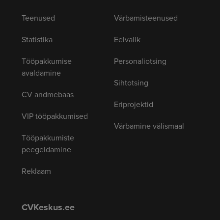
Teenused
Värbamisteenused
Statistika
Eelvalik
Tööpakkumise
Personaliotsing
avaldamine
Sihtotsing
CV andmebaas
Eriprojektid
VIP tööpakkumised
Värbamine välismaal
Tööpakkumiste
peegeldamine
Reklaam
CVKeskus.ee