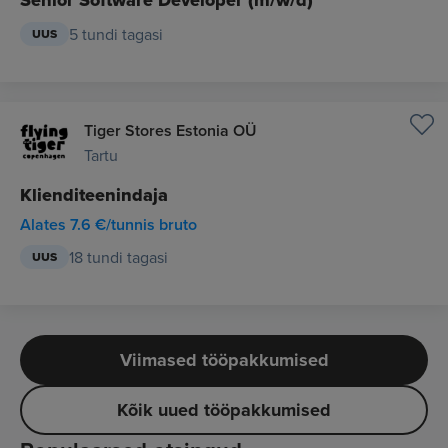
Senior Software Developer (m/w/d)
5 tundi tagasi
UUS
Tiger Stores Estonia OÜ
Tartu
Klienditeenindaja
Alates 7.6 €/tunnis bruto
18 tundi tagasi
UUS
Viimased tööpakkumised
Kõik uued tööpakkumised