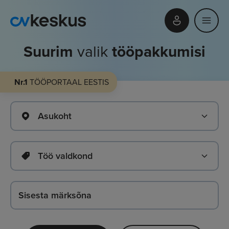
Suurim
valik
tööpakkumisi
Nr.1
TÖÖPORTAAL EESTIS
Asukoht
Töö valdkond