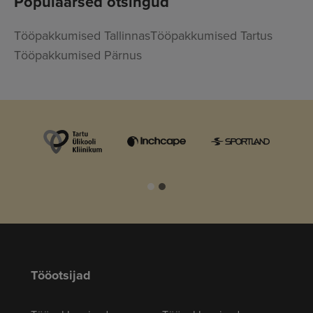
Populaarsed otsingud
Tööpakkumised Tallinnas
Tööpakkumised Tartus
Tööpakkumised Pärnus
Tööotsijad