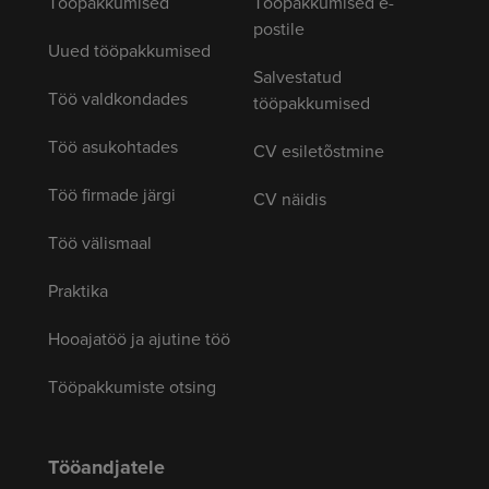
Tööpakkumised
Tööpakkumised e-
postile
Uued tööpakkumised
Salvestatud
Töö valdkondades
tööpakkumised
Töö asukohtades
CV esiletõstmine
Töö firmade järgi
CV näidis
Töö välismaal
Praktika
Hooajatöö ja ajutine töö
Tööpakkumiste otsing
Tööandjatele