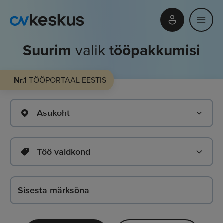
Suurim
valik
tööpakkumisi
Nr.1
TÖÖPORTAAL EESTIS
Asukoht
Töö valdkond