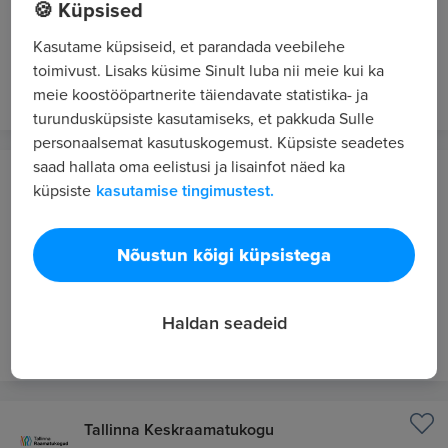
🍪 Küpsised
Tallinn
Kasutame küpsiseid, et parandada veebilehe
Tallinna Suitsupääsupes Lasteaia abiõpetaja
toimivust. Lisaks küsime Sinult luba nii meie kui ka
tund tagasi
UUS
meie koostööpartnerite täiendavate statistika- ja
turundusküpsiste kasutamiseks, et pakkuda Sulle
personaalsemat kasutuskogemust. Küpsiste seadetes
saad hallata oma eelistusi ja lisainfot näed ka
Tallinna 32. Keskkool
küpsiste
kasutamise tingimustest.
Tallinn
Tallinna 32. Keskkooli eesti keele ja kirjanduse
Nõustun kõigi küpsistega
õpetaja
910 - 1035 €/kuus bruto
Haldan seadeid
tund tagasi
UUS
Tallinna Keskraamatukogu