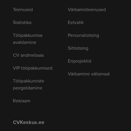
Teenused
Värbamisteenused
Statistika
Eelvalik
Tööpakkumise
Personaliotsing
avaldamine
Sihtotsing
CV andmebaas
Eriprojektid
VIP tööpakkumised
Värbamine välismaal
Tööpakkumiste
peegeldamine
Reklaam
CVKeskus.ee