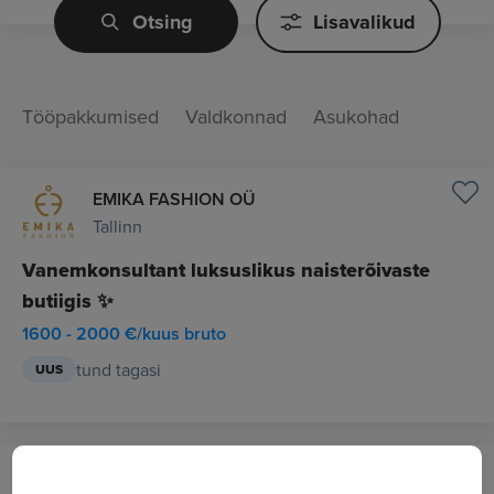
Otsing
Lisavalikud
Tööpakkumised
Valdkonnad
Asukohad
EMIKA FASHION OÜ
Tallinn
Vanemkonsultant luksuslikus naisterõivaste
butiigis ✨
1600 - 2000 €/kuus bruto
tund tagasi
UUS
Tallinna Suitsupääsupesa Lasteaed