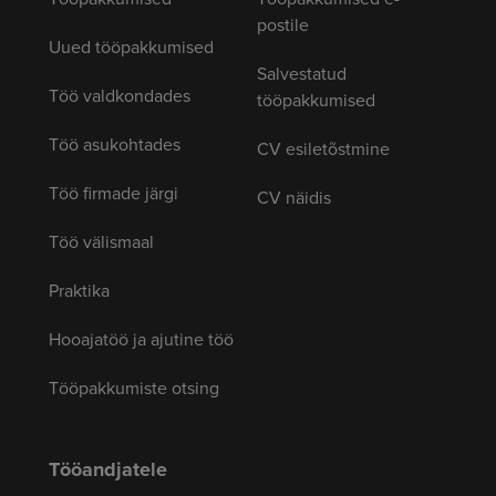
postile
Uued tööpakkumised
Salvestatud
Töö valdkondades
tööpakkumised
Töö asukohtades
CV esiletõstmine
Töö firmade järgi
CV näidis
Töö välismaal
Praktika
Hooajatöö ja ajutine töö
Tööpakkumiste otsing
Tööandjatele