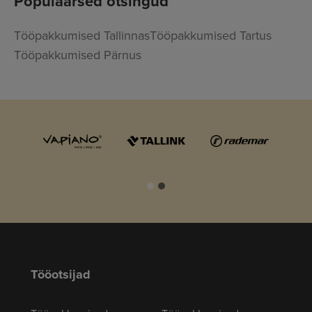
Populaarsed otsingud
Tööpakkumised Tallinnas
Tööpakkumised Tartus
Tööpakkumised Pärnus
Tööotsijad