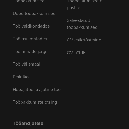
Tööpakkumised
Tööpakkumised e-
postile
Uued tööpakkumised
Salvestatud
Töö valdkondades
tööpakkumised
Töö asukohtades
CV esiletõstmine
Töö firmade järgi
CV näidis
Töö välismaal
Praktika
Hooajatöö ja ajutine töö
Tööpakkumiste otsing
Tööandjatele