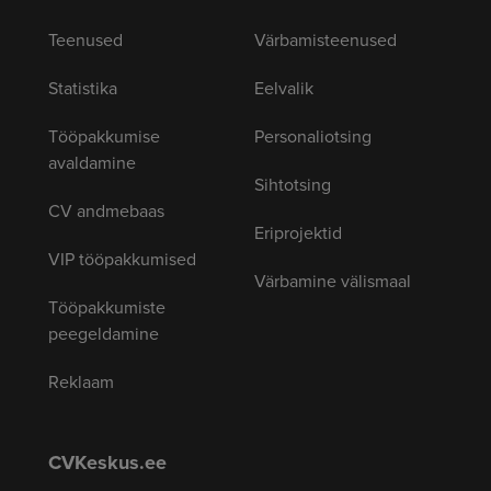
Teenused
Värbamisteenused
Statistika
Eelvalik
Tööpakkumise
Personaliotsing
avaldamine
Sihtotsing
CV andmebaas
Eriprojektid
VIP tööpakkumised
Värbamine välismaal
Tööpakkumiste
peegeldamine
Reklaam
CVKeskus.ee