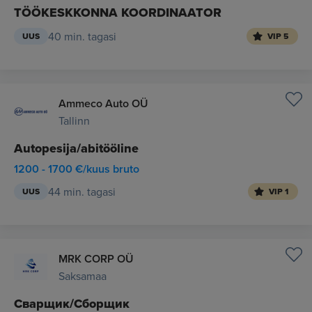
TÖÖKESKKONNA KOORDINAATOR
40 min. tagasi
UUS
VIP 5
Ammeco Auto OÜ
Tallinn
Autopesija/abitööline
1200 - 1700 €/kuus bruto
44 min. tagasi
UUS
VIP 1
MRK CORP OÜ
Saksamaa
Сварщик/Сборщик