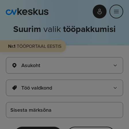
Suurim
valik
tööpakkumisi
Nr.1
TÖÖPORTAAL EESTIS
Asukoht
Töö valdkond