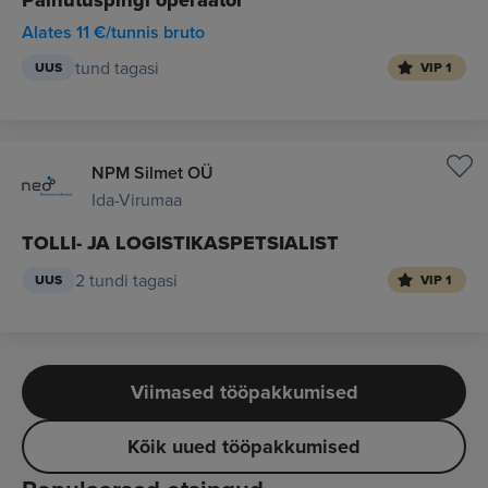
Painutuspingi operaator
Alates 11 €/tunnis bruto
tund tagasi
UUS
VIP 1
NPM Silmet OÜ
Ida-Virumaa
TOLLI- JA LOGISTIKASPETSIALIST
2 tundi tagasi
UUS
VIP 1
Viimased tööpakkumised
Kõik uued tööpakkumised