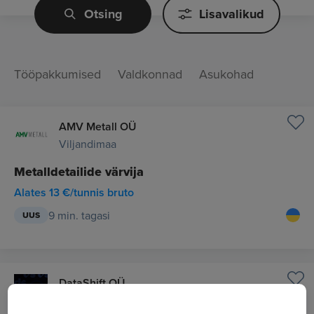
Otsing
Lisavalikud
Tööpakkumised
Valdkonnad
Asukohad
AMV Metall OÜ
Viljandimaa
Metalldetailide värvija
Alates 13 €/tunnis bruto
9 min. tagasi
UUS
DataShift OÜ
Tallinn