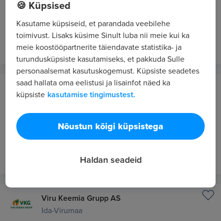
🍪 Küpsised
Project Manager
Kasutame küpsiseid, et parandada veebilehe
Alates 3000 €/kuus bruto
toimivust. Lisaks küsime Sinult luba nii meie kui ka
16 min. tagasi
UUS
meie koostööpartnerite täiendavate statistika- ja
turundusküpsiste kasutamiseks, et pakkuda Sulle
personaalsemat kasutuskogemust. Küpsiste seadetes
saad hallata oma eelistusi ja lisainfot näed ka
Maa- ja Ruumiamet
küpsiste
kasutamise tingimustest.
Eesti
Peaspetsialist
Nõustun kõigi küpsistega
Kuni 2500 €/kuus bruto
23 min. tagasi
UUS
Haldan seadeid
Viru Keemia Grupp AS
Ida-Virumaa