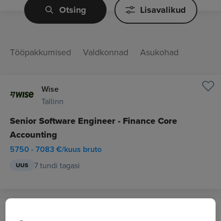
Otsing
Lisavalikud
Tööpakkumised
Valdkonnad
Asukohad
Wise
Tallinn
Senior Software Engineer - Finance Core
Accounting
5750 - 7083 €/kuus bruto
7 tundi tagasi
UUS
Wise