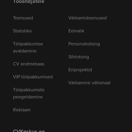
Tööandjatele
Teenused
Värbamisteenused
Statistika
Eelvalik
Tööpakkumise
Personaliotsing
avaldamine
Sihtotsing
CV andmebaas
Eriprojektid
VIP tööpakkumised
Värbamine välismaal
Tööpakkumiste
peegeldamine
Reklaam
CVKeskus.ee