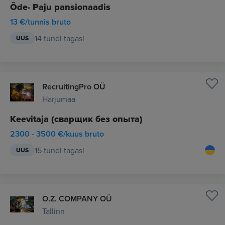
Õde- Paju pansionaadis
13 €/tunnis bruto
14 tundi tagasi
UUS
RecruitingPro OÜ
Harjumaa
Keevitaja (сварщик без опыта)
2300 - 3500 €/kuus bruto
15 tundi tagasi
UUS
O.Z. COMPANY OÜ
Tallinn