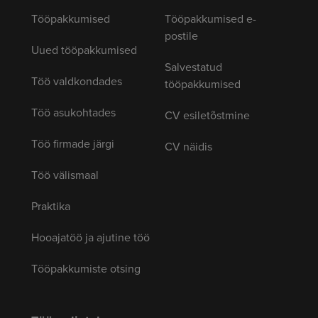
Tööpakkumised
Tööpakkumised e-
postile
Uued tööpakkumised
Salvestatud
Töö valdkondades
tööpakkumised
Töö asukohtades
CV esiletõstmine
Töö firmade järgi
CV näidis
Töö välismaal
Praktika
Hooajatöö ja ajutine töö
Tööpakkumiste otsing