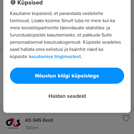
🍪 Küpsised
Tallinn
Kasutame küpsiseid, et parandada veebilehe
WFM Operations Partner Senior Lead
toimivust. Lisaks küsime Sinult luba nii meie kui ka
4950 - 6600 €/kuus bruto
meie koostööpartnerite täiendavate statistika- ja
7 tundi tagasi
UUS
turundusküpsiste kasutamiseks, et pakkuda Sulle
personaalsemat kasutuskogemust. Küpsiste seadetes
saad hallata oma eelistusi ja lisainfot näed ka
küpsiste
kasutamise tingimustest.
Kaubamaja
Tallinn
Nõustun kõigi küpsistega
Toidumaailma teenindaja
7 tundi tagasi
UUS
Haldan seadeid
AS G4S Eesti
Tallinn