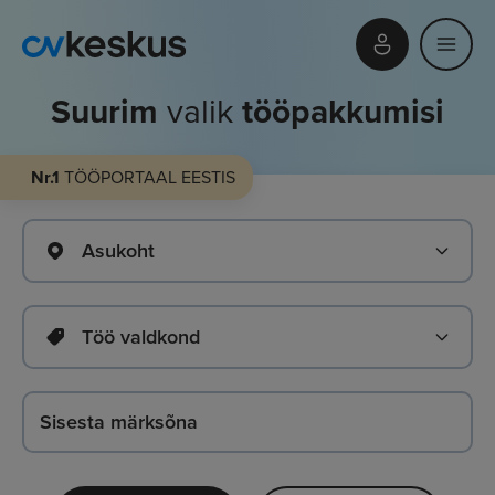
Suurim
valik
tööpakkumisi
Nr.1
TÖÖPORTAAL EESTIS
Asukoht
Töö valdkond