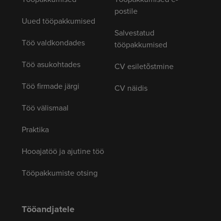
postile
Uued tööpakkumised
Salvestatud
Töö valdkondades
tööpakkumised
Töö asukohtades
CV esiletõstmine
Töö firmade järgi
CV näidis
Töö välismaal
Praktika
Hooajatöö ja ajutine töö
Tööpakkumiste otsing
Tööandjatele