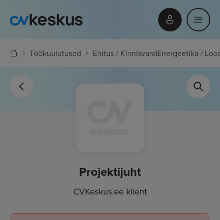
Töökuulutused
Ehitus / Kinnisvara
|
Energeetika / Loo
Projektijuht
CVKeskus.ee klient