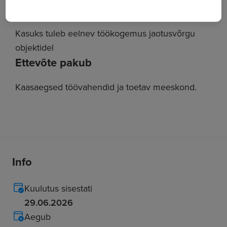
Pädevus või kutsetunnistus.
Kasuks tuleb eelnev töökogemus jaotusvõrgu
objektidel
Ettevõte pakub
Kaasaegsed töövahendid ja toetav meeskond.
Info
Kuulutus sisestati
29.06.2026
Aegub