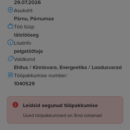
29.07.2026
Asukoht
Pärnu, Pärnumaa
Töö tüüp
täistööaeg
Lisainfo
palgatöötaja
Valdkond
Ehitus / Kinnisvara, Energeetika / Loodusvarad
Tööpakkumise number:
1040529
Leidsid aegunud tööpakkumise
Uued tööpakkumised on Sind ootamas!