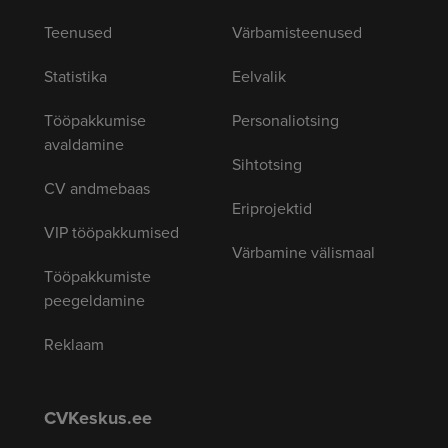
Teenused
Värbamisteenused
Statistika
Eelvalik
Tööpakkumise
Personaliotsing
avaldamine
Sihtotsing
CV andmebaas
Eriprojektid
VIP tööpakkumised
Värbamine välismaal
Tööpakkumiste
peegeldamine
Reklaam
CVKeskus.ee