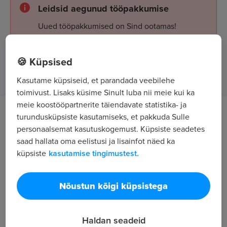
Leidsid aegunud tööpakkumise
Uued tööpakkumised on Sind ootamas!
🍪 Küpsised
Tööpakkumised
Kasutame küpsiseid, et parandada veebilehe
toimivust. Lisaks küsime Sinult luba nii meie kui ka
meie koostööpartnerite täiendavate statistika- ja
turundusküpsiste kasutamiseks, et pakkuda Sulle
Töö kirjeldus
personaalsemat kasutuskogemust. Küpsiste seadetes
saad hallata oma eelistusi ja lisainfot näed ka
Otsime Pärnu osakonda elektritööde projektijuhti.
küpsiste
kasutamise tingimustest.
Töö sisuks on elektrivõrgu ehitustööd (õhuliinid,
kaabelliinid, alajaamad).
Ootused kandidaadile
Nõustun kõigi küpsistega
Juhiload. Korrektsus ja tehniline taip.
Haldan seadeid