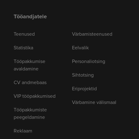
Tööandjatele
Teenused
Värbamisteenused
Statistika
Eelvalik
Tööpakkumise
Personaliotsing
avaldamine
Sihtotsing
CV andmebaas
Eriprojektid
VIP tööpakkumised
Värbamine välismaal
Tööpakkumiste
peegeldamine
Reklaam