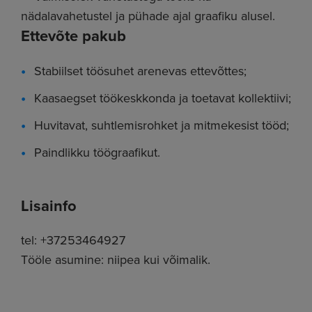
nädalavahetustel ja pühade ajal graafiku alusel.
Ettevõte pakub
Stabiilset töösuhet arenevas ettevõttes;
Kaasaegset töökeskkonda ja toetavat kollektiivi;
Huvitavat, suhtlemisrohket ja mitmekesist tööd;
Paindlikku töögraafikut.
Lisainfo
tel: +37253464927
Tööle asumine: niipea kui võimalik.