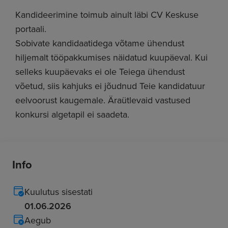
Kandideerimine toimub ainult läbi CV Keskuse
portaali.
Sobivate kandidaatidega võtame ühendust
hiljemalt tööpakkumises näidatud kuupäeval. Kui
selleks kuupäevaks ei ole Teiega ühendust
võetud, siis kahjuks ei jõudnud Teie kandidatuur
eelvoorust kaugemale. Äraütlevaid vastused
konkursi algetapil ei saadeta.
Info
Kuulutus sisestati
01.06.2026
Aegub