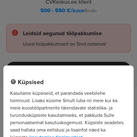
CVKeskus.ee klient
500 - 550
€/kuus
Bruto
Leidsid aegunud tööpakkumise
Uued tööpakkumised on Sind ootamas!
Tööpakkumised
🍪 Küpsised
Kasutame küpsiseid, et parandada veebilehe
Töö kirjeldus
toimivust. Lisaks küsime Sinult luba nii meie kui ka
meie koostööpartnerite täiendavate statistika- ja
Aktiivne müügitöö;
turundusküpsiste kasutamiseks, et pakkuda Sulle
personaalsemat kasutuskogemust. Küpsiste seadetes
Klientide abistamine kaupluses: nõustamine,
saad hallata oma eelistusi ja lisainfot näed ka
pakkumine ja müümine;
küpsiste