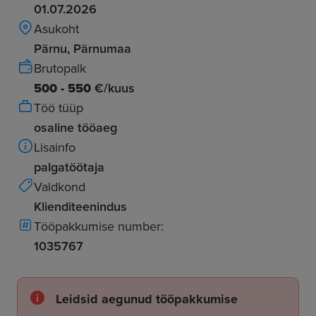
01.07.2026
Asukoht
Pärnu, Pärnumaa
Brutopalk
500 - 550
€/kuus
Töö tüüp
osaline tööaeg
Lisainfo
palgatöötaja
Valdkond
Klienditeenindus
Tööpakkumise number:
1035767
Leidsid aegunud tööpakkumise