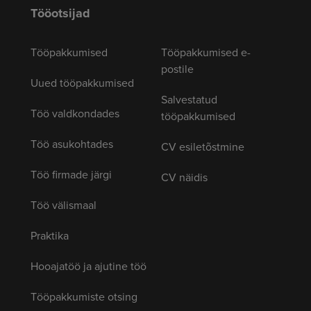
Tööotsijad
Tööpakkumised
Tööpakkumised e-
postile
Uued tööpakkumised
Salvestatud
Töö valdkondades
tööpakkumised
Töö asukohtades
CV esiletõstmine
Töö firmade järgi
CV näidis
Töö välismaal
Praktika
Hooajatöö ja ajutine töö
Tööpakkumiste otsing