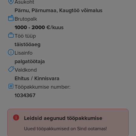
Asukoht
Pärnu, Pärnumaa, Kaugtöö võimalus
Brutopalk
1000 - 2000
€/kuus
Töö tüüp
täistööaeg
Lisainfo
palgatöötaja
Valdkond
Ehitus / Kinnisvara
Tööpakkumise number:
1034367
Leidsid aegunud tööpakkumise
Uued tööpakkumised on Sind ootamas!