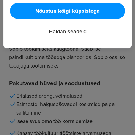
teadmised
Nõustun kõigi küpsistega
Hea cad-programmi kasutamise oskus.
Kohusetundlikkus. Täpsus.
Haldan seadeid
Paindlik töö
Sobib töötamiseks kaugtööna. Saab ise
paindlikult oma tööaega planeerida. Sobib osalise
tööajaga töötamiseks.
Pakutavad hüved ja soodustused
Erialased arenguvõimalused
Esimestel haiguspäevadel keskmise palga
säilitamine
Iseseisvus oma töö korraldamisel
Kaasav töökultuur (töötajate arvamusega