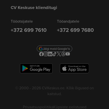
CV Keskuse klienditugi
Tööotsijatele
Tööandjatele
+372 699 7610
+372 699 7680
Jälgi meid Google'is
© 2000 - 2026 CVKeskus.ee. Kõik õigused on
kaitstud.
Privaatsuspoliitika
Küpsiste eelistused