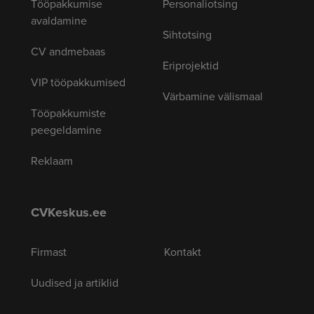
Tööpakkumise
Personaliotsing
avaldamine
Sihtotsing
CV andmebaas
Eriprojektid
VIP tööpakkumised
Värbamine välismaal
Tööpakkumiste
peegeldamine
Reklaam
CVKeskus.ee
Firmast
Kontakt
Uudised ja artiklid