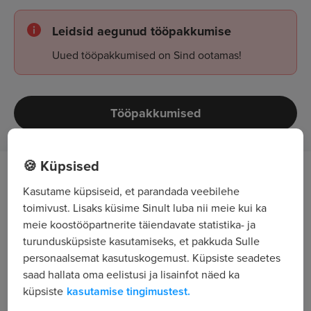
Leidsid aegunud tööpakkumise
Uued tööpakkumised on Sind ootamas!
Tööpakkumised
🍪 Küpsised
Geodeetiliste jooniste vormistamine
Kasutame küpsiseid, et parandada veebilehe
toimivust. Lisaks küsime Sinult luba nii meie kui ka
Geodeetiliste maa-ala plaanide koostamine,
meie koostööpartnerite täiendavate statistika- ja
tehnovõrkude teostusjooniste koostamine,
turundusküpsiste kasutamiseks, et pakkuda Sulle
ehituslike teostusjooniste koostamine,
personaalsemat kasutuskogemust. Küpsiste seadetes
mahuarvutused.
saad hallata oma eelistusi ja lisainfot näed ka
Geodeesia-, ehituse- ja tehnikaalased
küpsiste
kasutamise tingimustest.