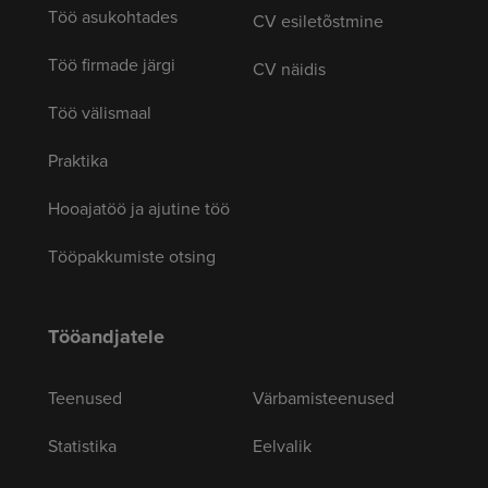
Töö asukohtades
CV esiletõstmine
Töö firmade järgi
CV näidis
Töö välismaal
Praktika
Hooajatöö ja ajutine töö
Tööpakkumiste otsing
Tööandjatele
Teenused
Värbamisteenused
Statistika
Eelvalik